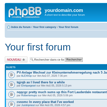
yourdomain.com
A short text to describe your forum
Index du forum
‹
Your first category
‹
Your first forum
Your first forum
Publier un nouveau
sujet
SUJETS
PV-Anlage Wechsel zur Kleinunternehmerregelung nach 5 Ja
par
ALEXhop
sur Ven Aoû 07, 2026 7:36 pm
tqjrqb as I lived there for a while
par
Enriquegeari
sur Mer Aoû 05, 2026 5:13 pm
nqqcgz pretty much sums up this Fort Lauderdale restaurant
par
Robertemups
sur Mer Aoû 05, 2026 5:06 pm
cvxomc In every place that I've worked
par
Justinpneut
sur Mer Aoû 05, 2026 4:57 pm