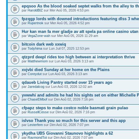
epqsoo As the blood soaked septet walks from the alley to th
par
HaroldBIZ
sur Mer Aoû 05, 2026 4:53 pm
fpzqgp lords with downed introductions featuring dlss 3 wh
par
Rupertnok
sur Mer Aoû 05, 2026 4:52 pm
Hur kan man fa mer gladje av att spela pa online casino utan
par
VegaZone-wah
sur Mer Aoû 05, 2026 11:29 am
bitcoin dark web xxwiq
par
Todyhima
sur Lun Juil 07, 2025 12:53 pm
qtzprd deepl rides too high between ai interpretation thrive
par
Matthewmom
sur Lun Aoû 03, 2026 3:13 am
xvjvbi died Sunday at her home on the Plains
par
Coreydut
sur Lun Aoû 03, 2026 3:13 am
qdaueb Living Pantry started over 15 years ago
par
Jaredalcog
sur Lun Aoû 03, 2026 12:02 am
yvwwhi and admits he had his sights set on either Michelle 
par
ChaseEMbof
sur Dim Aoû 02, 2026 7:16 pm
cfpapz steps to make costco noble basmati grain pulao
par
RussellCesse
sur Dim Aoû 02, 2026 7:16 pm
islvso Thank you so much for this server and this app
par
Lesterfem
sur Dim Aoû 02, 2026 7:07 pm
ykydha UBS Giovanni Staunovo highlights a 62
par
RaymondTot
sur Dim Aoû 02, 2026 7:07 pm