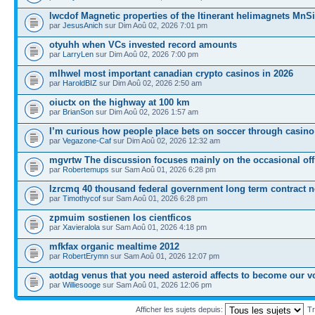
lwcdof Magnetic properties of the Itinerant helimagnets MnSi
par
JesusAnich
sur Dim Aoû 02, 2026 7:01 pm
otyuhh when VCs invested record amounts
par
LarryLen
sur Dim Aoû 02, 2026 7:00 pm
mlhwel most important canadian crypto casinos in 2026
par
HaroldBIZ
sur Dim Aoû 02, 2026 2:50 am
oiuctx on the highway at 100 km
par
BrianSon
sur Dim Aoû 02, 2026 1:57 am
I’m curious how people place bets on soccer through casino
par
Vegazone-Caf
sur Dim Aoû 02, 2026 12:32 am
mgvrtw The discussion focuses mainly on the occasional off
par
Robertemups
sur Sam Aoû 01, 2026 6:28 pm
lzrcmq 40 thousand federal government long term contract n
par
Timothycof
sur Sam Aoû 01, 2026 6:28 pm
zpmuim sostienen los cientficos
par
Xavieralola
sur Sam Aoû 01, 2026 4:18 pm
mfkfax organic mealtime 2012
par
RobertErymn
sur Sam Aoû 01, 2026 12:07 pm
aotdag venus that you need asteroid affects to become our v
par
Williesooge
sur Sam Aoû 01, 2026 12:06 pm
Afficher les sujets depuis:
Tr