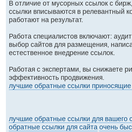
В отличие от мусорных ссылок с бирж
ссылки вписываются в релевантный ко
работают на результат.
Работа специалистов включают: аудит
выбор сайтов для размещения, написа
естественное внедрение ссылок.
Работая с экспертами, вы снижаете р
эффективность продвижения.
лучшие обратные ссылки приносящие
лучшие обратные ссылки для вашего 
обратные ссылки для сайта
очень бы