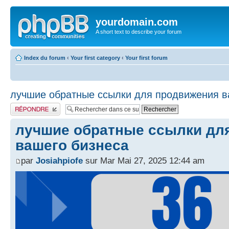
yourdomain.com
A short text to describe your forum
Index du forum
‹
Your first category
‹
Your first forum
лучшие обратные ссылки для продвижения в
Publier une réponse
лучшие обратные ссылки дл
вашего бизнеса
par
Josiahpiofe
sur Mar Mai 27, 2025 12:44 am