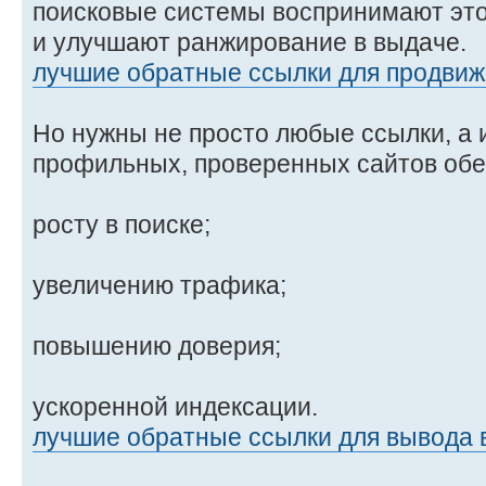
поисковые системы воспринимают это 
и улучшают ранжирование в выдаче.
лучшие обратные ссылки для продвиж
Но нужны не просто любые ссылки, а 
профильных, проверенных сайтов обе
росту в поиске;
увеличению трафика;
повышению доверия;
ускоренной индексации.
лучшие обратные ссылки для вывода 