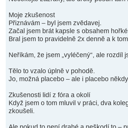
Moje zkušenost
Přiznávám – byl jsem zvědavej.
Začal jsem brát kapsle s obsahem hořké
Bral jsem to pravidelně 2x denně a k to
Neříkám, že jsem „vyléčený“, ale rozdíl js
Tělo to vzalo úplně v pohodě.
Jo, možná placebo – ale i placebo někdy
Zkušenosti lidí z fóra a okolí
Když jsem o tom mluvil v práci, dva koleg
zkoušeli.
Ale pokud to není drahé a neškodí to – p