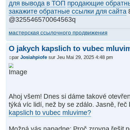
для вывода в ТОП
продающие обратны
закажите обратные ссылки для сайта
@325546570064563q
мастерская ссылочного продвижения
O jakych kapslich to vubec mluvi
par
Josiahpiofe
sur Jeu Mai 29, 2025 4:48 pm
Ahoj všem! Dnes si dáme takové otevřen
týká víc lidí, než by se zdálo. Jasně, ře
kapslich to vubec mluvime?
Možná vás napadne: Proč zrovna řešit n