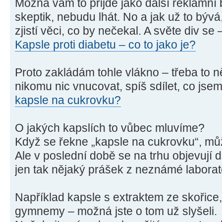
Možná vám to přijde jako další reklamní 
skeptik, nebudu lhát. No a jak už to bývá
zjistí věci, co by nečekal. A světe div se
Kapsle proti diabetu – co to jako je?
Proto zakládám tohle vlákno – třeba to
nikomu nic vnucovat, spíš sdílet, co jsem 
kapsle na cukrovku?
O jakých kapslích to vůbec mluvíme?
Když se řekne „kapsle na cukrovku“, může
Ale v poslední době se na trhu objevují d
jen tak nějaký prášek z neznámé laborat
Například kapsle s extraktem ze skořic
gymnemy – možná jste o tom už slyšeli.