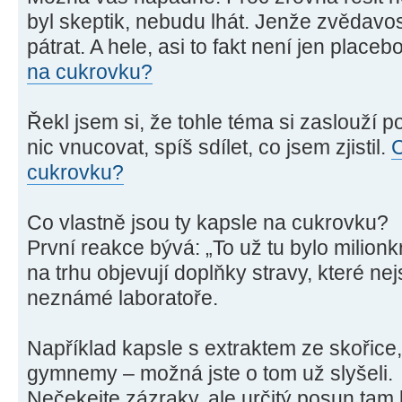
byl skeptik, nebudu lhát. Jenže zvědavost
pátrat. A hele, asi to fakt není jen placeb
na cukrovku?
Řekl jsem si, že tohle téma si zaslouží 
nic vnucovat, spíš sdílet, co jsem zjistil.
C
cukrovku?
Co vlastně jsou ty kapsle na cukrovku?
První reakce bývá: „To už tu bylo milionk
na trhu objevují doplňky stravy, které ne
neznámé laboratoře.
Například kapsle s extraktem ze skořic
gymnemy – možná jste o tom už slyšeli.
Nečekejte zázraky, ale určitý posun tam