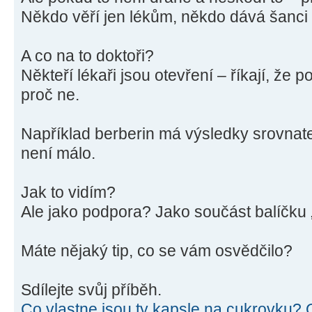
Někdo věří jen lékům, někdo dává šanci i
A co na to doktoři?
Někteří lékaři jsou otevření – říkají, že 
proč ne.
Například berberin má výsledky srovnat
není málo.
Jak to vidím?
Ale jako podpora? Jako součást balíčku 
Máte nějaký tip, co se vám osvědčilo?
Sdílejte svůj příběh.
Co vlastne jsou ty kapsle na cukrovku?