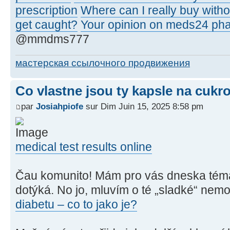
prescription
Where can I really buy witho
get caught?
Your opinion on meds24 ph
@mmdms777
мастерская ссылочного продвижения
Co vlastne jsou ty kapsle na cukr
par
Josiahpiofe
sur Dim Juin 15, 2025 8:58 pm
medical test results online
Čau komunito! Mám pro vás dneska téma
dotýká. No jo, mluvím o té „sladké“ nem
diabetu – co to jako je?