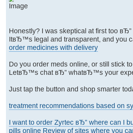
Honestly? I was skeptical at first too 
ItвЂ™s legal and transparent, and you ca
order medicines with delivery
Do you order meds online, or still stick t
LetвЂ™s chat вЂ” whatвЂ™s your exp
Just tap the button and shop smarter tod
treatment recommendations based on 
I want to order Zyrtec вЂ” where can I b
pills online
Review of sites where you can