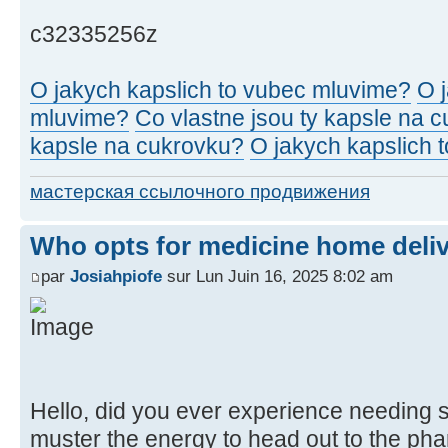
c32335256z
O jakych kapslich to vubec mluvime?
O 
mluvime?
Co vlastne jsou ty kapsle na 
kapsle na cukrovku?
O jakych kapslich 
мастерская ссылочного продвижения
Who opts for medicine home deli
par
Josiahpiofe
sur Lun Juin 16, 2025 8:02 am
Hello, did you ever experience needing so
muster the energy to head out to the ph