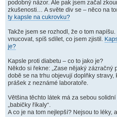
podobný názor. Ale pak jsem začal zkouma
zkušenosti… A světe div se – něco na t
ty kapsle na cukrovku?
Takže jsem se rozhodl, že o tom napíšu.
vnucovat, spíš sdílet, co jsem zjistil.
Kaps
je?
Kapsle proti diabetu – co to jako je?
Někdo si řekne: „Zase nějaký zázračný př
době se na trhu objevují doplňky stravy, 
prášek z neznámé laboratoře.
Většina těchto látek má za sebou solidn
„babičky říkaly“.
A co je na tom nejlepší? Nejsou to léky, 