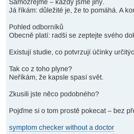
Samozřejmě – každý jsme jiný.
Já říkám: důležité je, že to pomáhá. A ko
Pohled odborníků
Obecně platí: radši se zeptejte svého do
Existují studie, co potvrzují účinky určitý
Tak co z toho plyne?
Neříkám, že kapsle spasí svět.
Zkusili jste něco podobného?
Pojďme si o tom prostě pokecat – bez p
symptom checker without a doctor