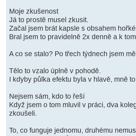
Moje zkušenost
Já to prostě musel zkusit.
Začal jsem brát kapsle s obsahem hořké
Bral jsem to pravidelně 2x denně a k to
A co se stalo? Po třech týdnech jsem měl 
Tělo to vzalo úplně v pohodě.
I kdyby půlka efektu byla v hlavě, mně t
Nejsem sám, kdo to řeší
Když jsem o tom mluvil v práci, dva koleg
zkoušeli.
To, co funguje jednomu, druhému nemus