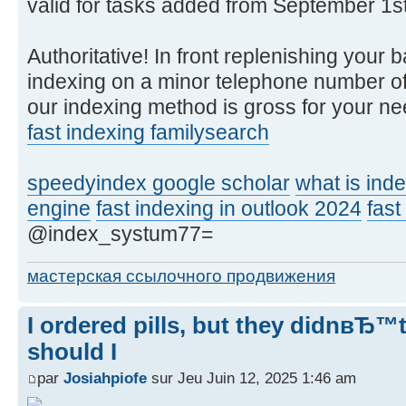
valid for tasks added from September 1st
Authoritative! In front replenishing your b
indexing on a minor telephone number of g
our indexing method is gross for your ne
fast indexing familysearch
speedyindex google scholar
what is inde
engine
fast indexing in outlook 2024
fast
@index_systum77=
мастерская ссылочного продвижения
I ordered pills, but they didnвЂ™
should I
par
Josiahpiofe
sur Jeu Juin 12, 2025 1:46 am