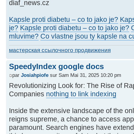
diaf_news.cz
Kapsle proti diabetu – co to jako je?
Kaps
je?
Kapsle proti diabetu – co to jako je?
mluvime?
Co vlastne jsou ty kapsle na 
мастерская ссылочного продвижения
SpeedyIndex google docs
par
Josiahpiofe
sur Sam Mai 31, 2025 10:20 pm
Revolutionizing Look for: The Rise of Ra
Companies
nothing to link indexing
Inside the extensive landscape of the onl
reigns supreme, a chance to access appro
paramount. Search engines have extend