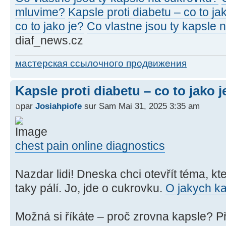
mluvime?
Kapsle proti diabetu – co to ja
co to jako je?
Co vlastne jsou ty kapsle 
diaf_news.cz
мастерская ссылочного продвижения
Kapsle proti diabetu – co to jako j
par
Josiahpiofe
sur Sam Mai 31, 2025 3:35 am
chest pain online diagnostics
Nazdar lidi! Dneska chci otevřít téma, 
taky pálí. Jo, jde o cukrovku.
O jakych ka
Možná si říkáte – proč zrovna kapsle? P