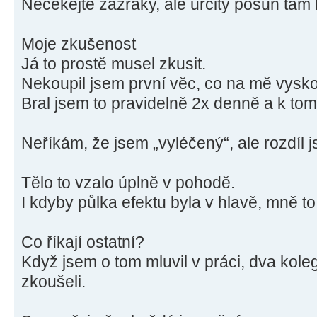
Nečekejte zázraky, ale určitý posun tam
Moje zkušenost
Já to prostě musel zkusit.
Nekoupil jsem první věc, co na mě vyskoč
Bral jsem to pravidelně 2x denně a k to
Neříkám, že jsem „vyléčený“, ale rozdíl js
Tělo to vzalo úplně v pohodě.
I kdyby půlka efektu byla v hlavě, mně t
Co říkají ostatní?
Když jsem o tom mluvil v práci, dva koleg
zkoušeli.